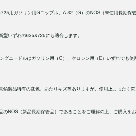
&725用ガソリン用Gニップル、A-32（G）のNOS（未使用長期保
型いずれの625&725にも適合します。
ーニングニードルはガソリン用（G）、ケロシン用（E）いずれでも使
真鍮製品特有の変色、あたりキズ等ありますが、使用上まったく問
品のNOS（新品長期保管品）であることをご理解の上、ご購入を