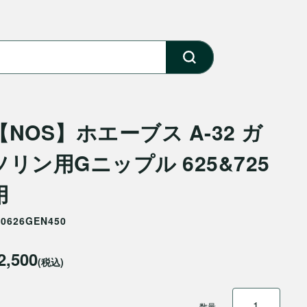
【NOS】ホエーブス A-32 ガ
ソリン用Gニップル 625&725
用
30626GEN450
2,500
(税込)
数量