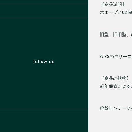
【商品説明】
ホエーブス625
旧型、旧旧型、新
A-33のクリ
follow us
【商品の状態】
経年保管による
廃盤ビンテージ