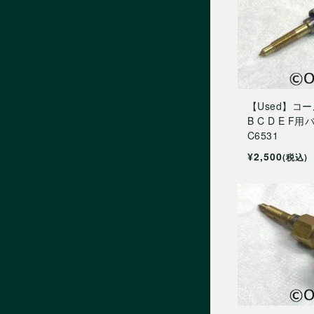
【Used】コール
B C D E F
C6531
¥2,500
(税込)