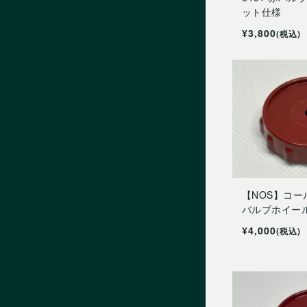
ホエーブスストーブ
ット仕様
¥3,800
(税込)
消耗部品（Oリング等）
用品（収納ケース等）
修理&メンテナンス
修理のご依頼
【NOS】コール
バルブホイール 
¥4,000
(税込)