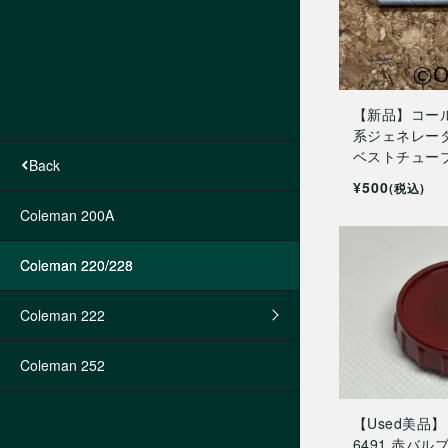
【新品】コールマ
系ジェネレー
ベストチュー
TOP
Back
¥500
(税込)
お買い得品（新古品など）
Coleman 200A
コールマンジェネレーター
Coleman 220/228
コールマンランタン
Coleman 222
Coleman 252
コールマンストーブ
コールマンファンネル
【Used美品】
6491 赤バ