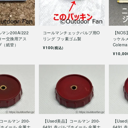
ン200A/222
コールマンチェックバルブ用O
【NOS
ター交換用アス
リング フッ素ゴム製
ッケル
ブ（紙管）
Colema
¥100
(税込)
¥10,00
コールマン 200-
【Used美品】コールマン 200-
【Use
ルブホイール 金属ナ
6491 赤バルブホイール 金属ナ
6491