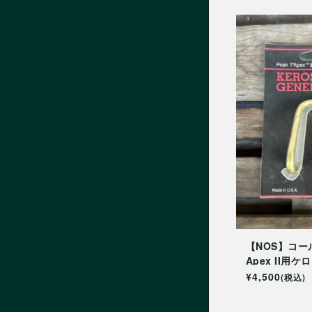
【NOS】コール
Apex II用
ター 445-526
¥4,500
(税込)