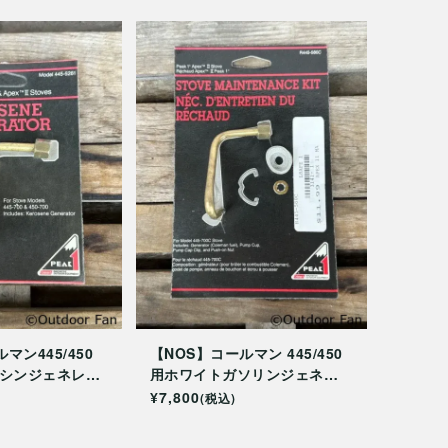
マン445/450
【NOS】コールマン 445/450
ケロシンジェネレー
用ホワイトガソリンジェネレ
1
ーターメンテナンスキット
¥7,800
(税込)