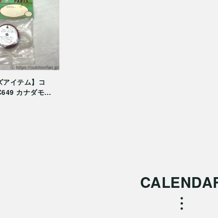
ズアイテム】コ
C649 カナダモデ
ホイール 金属ナ
CALENDA