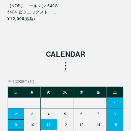
【NOS】コールマン 5402/
5404 ピクニックストーブ
用燃料バルブ 5404-5091
¥12,000
(税込)
CALENDAR
今月(2026年8月)
日
月
火
水
木
金
土
1
2
3
4
5
6
7
8
9
10
11
12
13
14
15