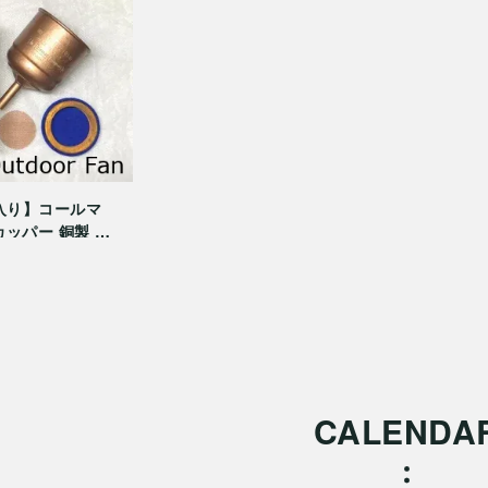
入り】コールマ
 カッパー 銅製 No
CALENDA