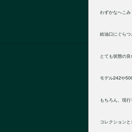
わずかなへこみ
給油口にぐらつ
とても状態の良
モデル242や
もちろん、現行
コレクションと